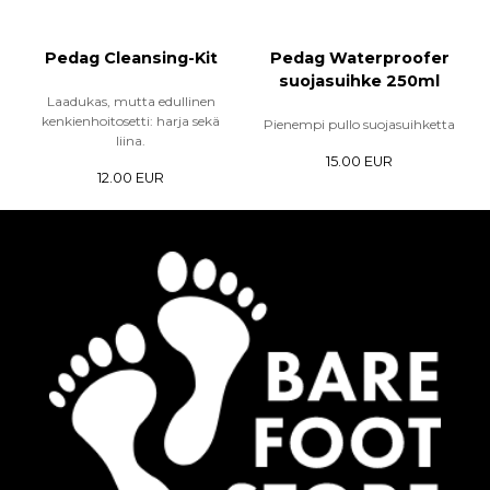
Pedag Cleansing-Kit
Pedag Waterproofer
suojasuihke 250ml
Laadukas, mutta edullinen
kenkienhoitosetti: harja sekä
Pienempi pullo suojasuihketta
liina.
15.00 EUR
12.00 EUR