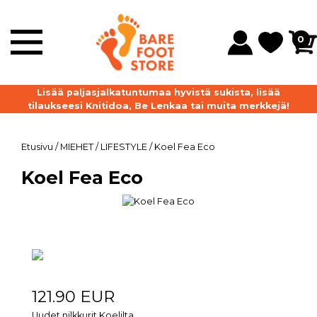
0
et
Lisää paljasjalkatuntumaa hyvistä sukista, lisää
O
tilaukseesi Knitidoa, Be Lenkaa tai muita merkkejä!
Etusivu
/
MIEHET
/
LIFESTYLE
/
Koel Fea Eco
Koel Fea Eco
121.90 EUR
Uudet nilkkurit Koelilta