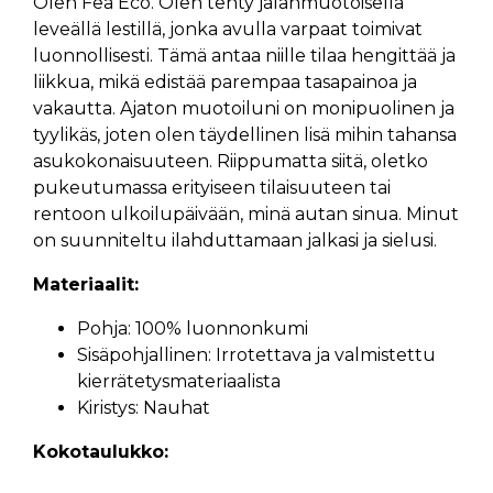
Olen Fea Eco. Olen tehty jalanmuotoisella
leveällä lestillä, jonka avulla varpaat toimivat
luonnollisesti. Tämä antaa niille tilaa hengittää ja
liikkua, mikä edistää parempaa tasapainoa ja
vakautta. Ajaton muotoiluni on monipuolinen ja
tyylikäs, joten olen täydellinen lisä mihin tahansa
asukokonaisuuteen. Riippumatta siitä, oletko
pukeutumassa erityiseen tilaisuuteen tai
rentoon ulkoilupäivään, minä autan sinua. Minut
on suunniteltu ilahduttamaan jalkasi ja sielusi.
Materiaalit:
Pohja: 100% luonnonkumi
Sisäpohjallinen: Irrotettava ja valmistettu
kierrätetysmateriaalista
Kiristys: Nauhat
Kokotaulukko: