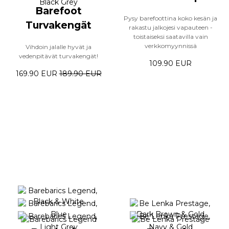
Barefoot
Pysy barefoottina koko kesän ja
Turvakengät
rakastu jalkojesi vapauteen -
toistaiseksi saatavilla vain
verkkomyynnissä
Vihdoin jalalle hyvät ja
vedenpitävät turvakengät!
109.90 EUR
169.90 EUR
189.90 EUR