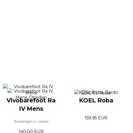
Vivobarefoot Ra
KOEL Roba
IV Mens
159.95 EUR
Ra kengän 4. versio!
140.00 EUR