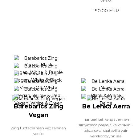
versio!
190.00 EUR
Barebarics Zing
Be Lenka Aerra
Vegan
Ihanteelliset kengät ennen
siirtymistä paljasjalkalkenkiin -
Zing tuoteperheen vegaaninen
toistaiseksi saatavilla vain
versio
verkkomyynnissä