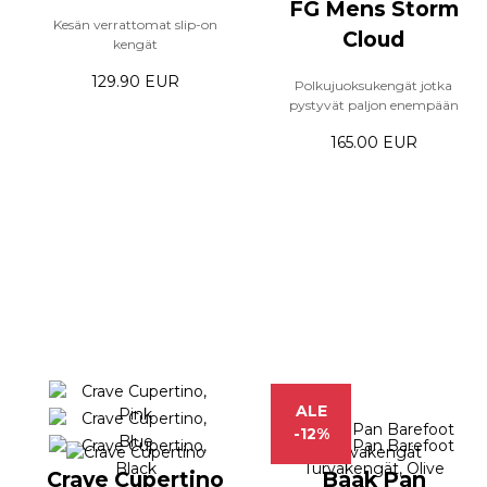
FG Mens Storm
Kesän verrattomat slip-on
Cloud
kengät
129.90 EUR
Polkujuoksukengät jotka
pystyvät paljon enempään
165.00 EUR
ALE
-12%
Crave Cupertino
Baak Pan