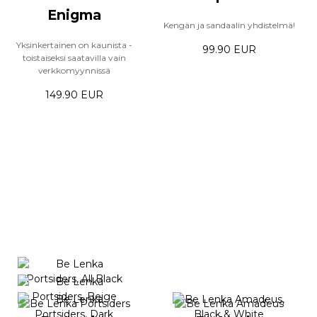
Enigma
Kengän ja sandaalin yhdistelmä!
Yksinkertainen on kaunista -
99.90 EUR
toistaiseksi saatavilla vain
verkkomyynnissä
149.90 EUR