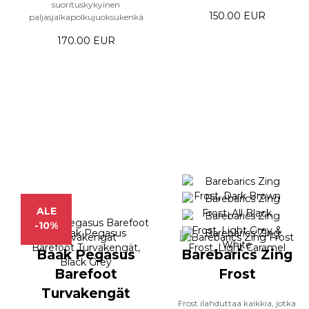
suorituskykyinen
150.00 EUR
paljasjalkapolkujuoksukenkä
170.00 EUR
ALE
-10%
Baak Pegasus
Barebarics Zing
Barefoot
Frost
Turvakengät
Frost ilahduttaa kaikkia, jotka