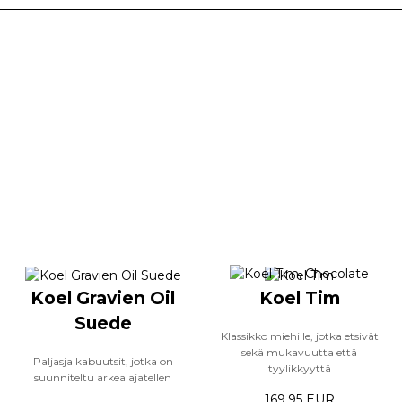
Koel Gravien Oil
Koel Tim
Suede
Klassikko miehille, jotka etsivät
sekä mukavuutta että
Paljasjalkabuutsit, jotka on
tyylikkyyttä
suunniteltu arkea ajatellen
169.95 EUR