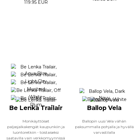
119.95 EUR
Be Lenka Trailair
Ballop Vela
Monikäyttöiset
Ballopin uusi Vela vähän
paljasjalkakengät kaupunkiin ja
paksummalla pohjalla ja hyvällä
luontoretkiin - toistaiseksi
varvastilalla
saatavilla vain verkkomyynnissä