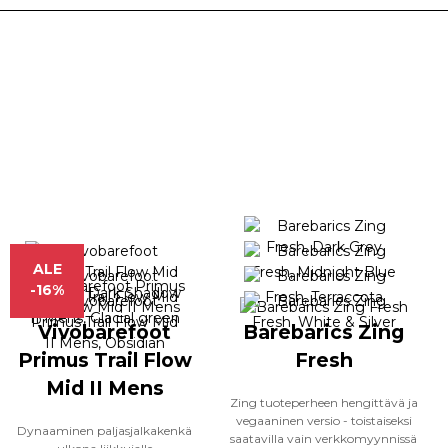
ALE
-16%
Vivobarefoot
Barebarics Zing
Primus Trail Flow
Fresh
Mid II Mens
Zing tuoteperheen hengittävä ja
vegaaninen versio - toistaiseksi
Dynaaminen paljasjalkakenkä
saatavilla vain verkkomyynnissä