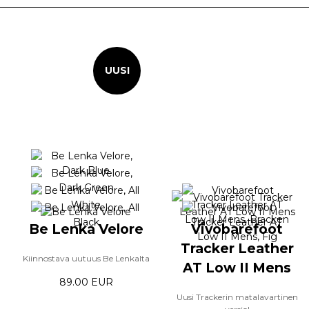
UUSI
Be Lenka Velore
Vivobarefoot
Tracker Leather
Kiinnostava uutuus Be Lenkalta
AT Low II Mens
89.00 EUR
Uusi Trackerin matalavartinen