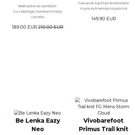
haluavat käyttää lenkkareita
Vedenpitävät barefoot-
myös kylmempinä päivinä
turvakengät korkeammalla
varrella
149.90 EUR
189.00 EUR
210.00 EUR
Be Lenka Eazy
Vivobarefoot
Neo
Primus Trail knit