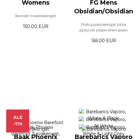
Womens
FG Mens
Obsidian/Obsidian
Ikoniset maastokengät
Polkujuoksukengät jotka
150.00 EUR
pystyvät paljon enempään
165.00 EUR
ALE
-11%
Baak Phoenix
Barebarics Vaporo