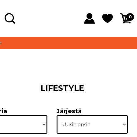
0
!
LIFESTYLE
ria
Järjestä