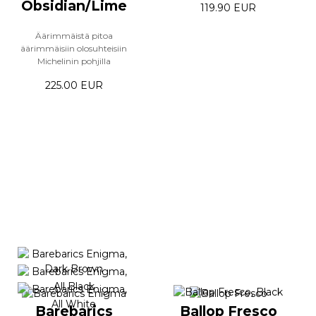
Obsidian/Lime
119.90 EUR
Äärimmäistä pitoa
äärimmäisiin olosuhteisiin
Michelinin pohjilla
225.00 EUR
Barebarics
Ballop Fresco