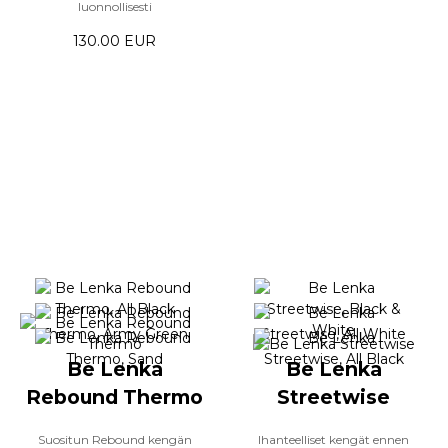
luonnollisesti
130.00 EUR
Be Lenka
Be Lenka
Rebound Thermo
Streetwise
Suositun Rebound kengän
Ihanteelliset kengät ennen