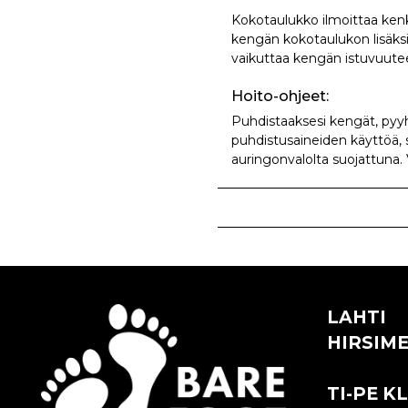
Kokotaulukko ilmoittaa ken
kengän kokotaulukon lisäksi
vaikuttaa kengän istuvuute
Hoito-ohjeet:
Puhdistaaksesi kengät, pyyhi
puhdistusaineiden käyttöä, si
auringonvalolta suojattuna.
LAHTI
HIRSIME
TI-PE KL