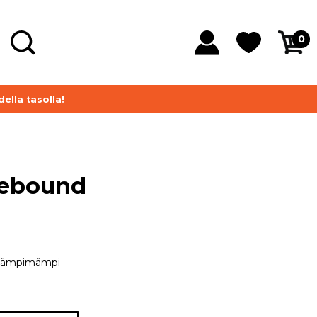
0
ella tasolla!
Rebound
 lämpimämpi