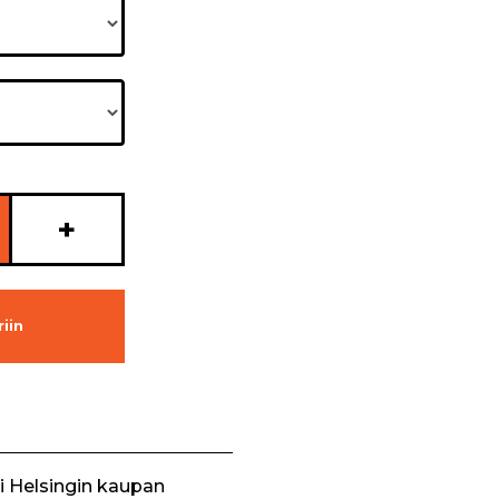
+
iin
ai Helsingin kaupan