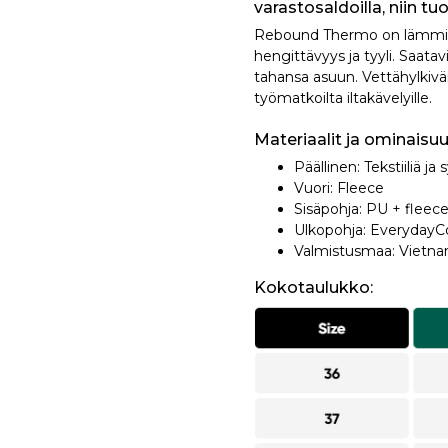
varastosaldoilla, niin t
Rebound Thermo on lämmin 
hengittävyys ja tyyli. Saata
tahansa asuun. Vettähylkivä
työmatkoilta iltakävelyille.
Materiaalit ja ominaisuu
Päällinen: Tekstiiliä ja
Vuori: Fleece
Sisäpohja: PU + fleece 
Ulkopohja: EverydayC
Valmistusmaa: Vietn
Kokotaulukko: