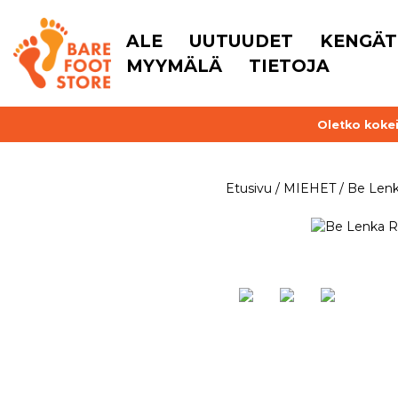
ALE
UUTUUDET
KENGÄT
MYYMÄLÄ
TIETOJA
Oletko kokei
Etusivu
/
MIEHET
/
Be Len