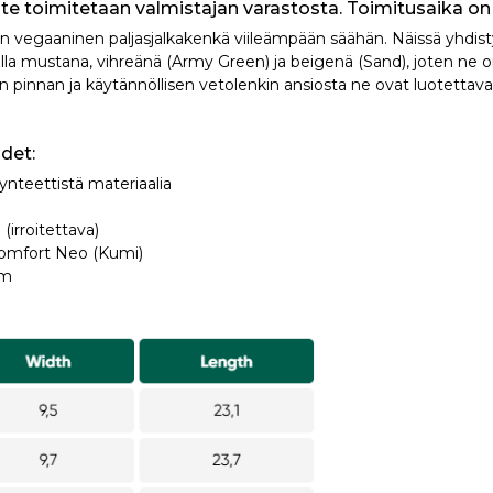
uote toimitetaan valmistajan varastosta. Toimitusaika on 
vegaaninen paljasjalkakenkä viileämpään säähän. Näissä yhdis
villa mustana, vihreänä (Army Green) ja beigenä (Sand), joten ne 
n pinnan ja käytännöllisen vetolenkin ansiosta ne ovat luotettav
det:
 synteettistä materiaalia
(irroitettava)
omfort Neo (Kumi)
am