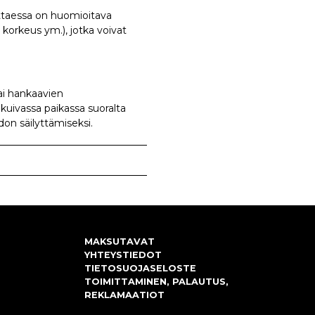
ittaessa on huomioitava
korkeus ym.), jotka voivat
tai hankaavien
a kuivassa paikassa suoralta
on säilyttämiseksi.
MAKSUTAVAT
YHTEYSTIEDOT
TIETOSUOJASELOSTE
TOIMITTAMINEN, PALAUTUS,
REKLAMAATIOT