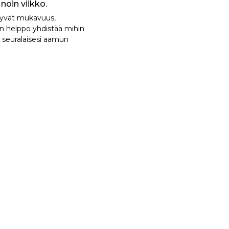
noin viikko.
tyvät mukavuus,
on helppo yhdistää mihin
a seuralaisesi aamun