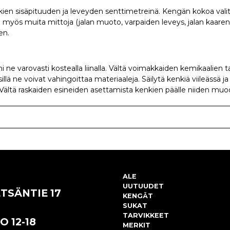
kien sisäpituuden ja leveyden senttimetreinä. Kengän kokoa val
 myös muita mittoja (jalan muoto, varpaiden leveys, jalan kaaren 
en.
 ne varovasti kostealla liinalla. Vältä voimakkaiden kemikaalien 
llä ne voivat vahingoittaa materiaaleja. Säilytä kenkiä viileässä j
 Vältä raskaiden esineiden asettamista kenkien päälle niiden muod
ALE
UUTUUDET
TSÄNTIE 17
KENGÄT
SUKAT
TARVIKKEET
O 12-18
MERKIT