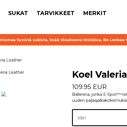
SUKAT
TARVIKKEET
MERKIT
untumaa hyvistä sukista, lisää tilaukseesi Knitidoa, Be Lenkaa 
eria Leather
Koel Valeri
109.95 EUR
Balleriina, jonka E-Spot™-te
uuden paljasjalkakokemuks