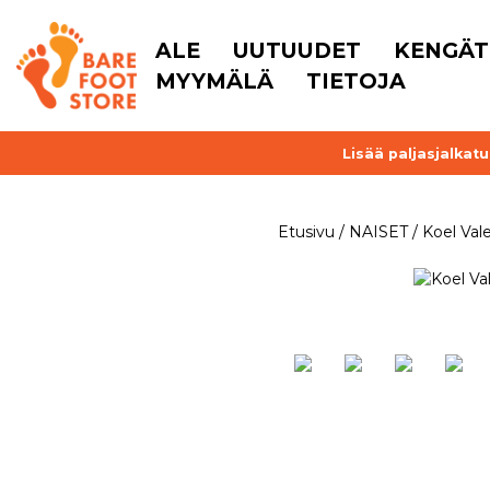
ALE
UUTUUDET
KENGÄT
MYYMÄLÄ
TIETOJA
Lisää paljasjalkat
Etusivu
/
NAISET
/
Koel Val