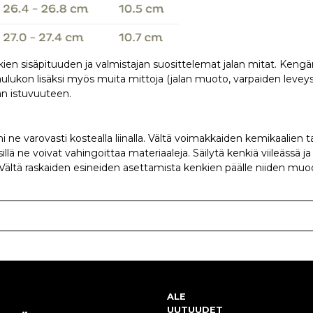
ien sisäpituuden ja valmistajan suosittelemat jalan mitat. Kengä
ukon lisäksi myös muita mittoja (jalan muoto, varpaiden leveys,
än istuvuuteen.
 ne varovasti kostealla liinalla. Vältä voimakkaiden kemikaalien 
llä ne voivat vahingoittaa materiaaleja. Säilytä kenkiä viileässä j
 Vältä raskaiden esineiden asettamista kenkien päälle niiden muod
ALE
UUTUUDET