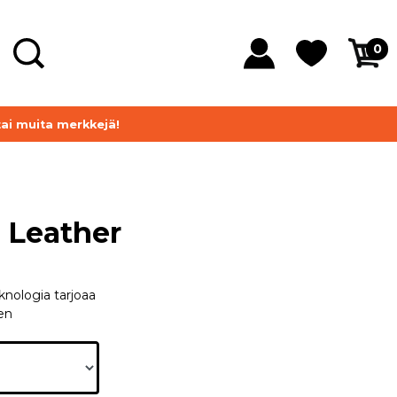
0
tai muita merkkejä!
a Leather
knologia tarjoaa
en