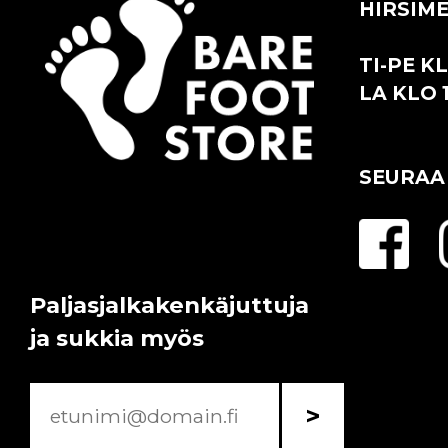
HIRSIME
TI-PE KL
LA KLO 1
SEURAA
Paljasjalkakenkäjuttuja
ja sukkia myös
>