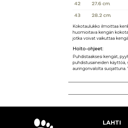
Kokotaulukko ilmoittaa kenk
huomioitava kengän kokotaul
jotka voivat vaikuttaa keng
Hoito-ohjeet:
Puhdistaaksesi kengät, pyyhi
puhdistusaineiden käyttöä, si
auringonvalolta suojattuna.
LAHTI