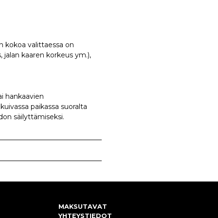
n kokoa valittaessa on
 jalan kaaren korkeus ym.),
tai hankaavien
a kuivassa paikassa suoralta
on säilyttämiseksi.
MAKSUTAVAT
YHTEYSTIEDOT