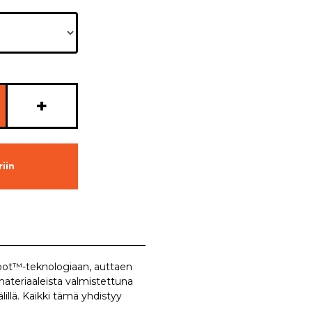
+
iin
Spot™-teknologiaan, auttaen
ateriaaleista valmistettuna
lillä. Kaikki tämä yhdistyy