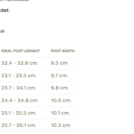
det:
i
ali