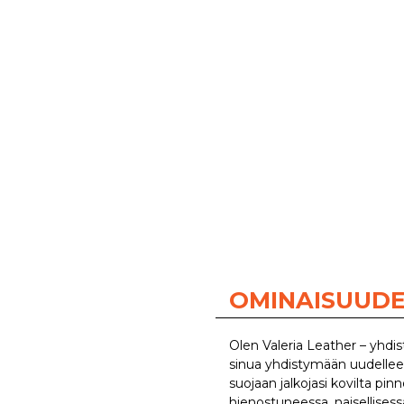
OMINAISUUD
Olen Valeria Leather – yhdi
sinua yhdistymään uudellee
suojaan jalkojasi kovilta pin
hienostuneessa, naisellises