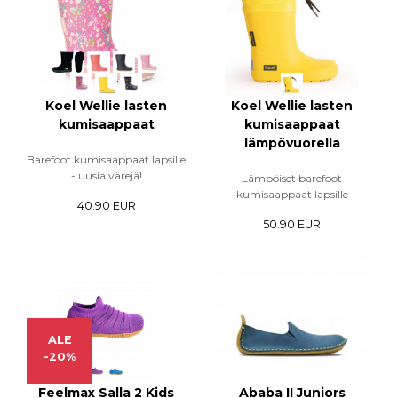
Koel Wellie lasten
Koel Wellie lasten
kumisaappaat
kumisaappaat
lämpövuorella
Barefoot kumisaappaat lapsille
- uusia värejä!
Lämpöiset barefoot
kumisaappaat lapsille
40.90 EUR
50.90 EUR
ALE
-20%
Feelmax Salla 2 Kids
Ababa II Juniors