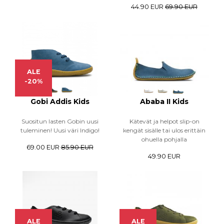
44.90 EUR
69.90 EUR
ALE
-20%
Gobi Addis Kids
Ababa II Kids
Suositun lasten Gobin uusi
Kätevät ja helpot slip-on
tuleminen! Uusi väri Indigo!
kengät sisälle tai ulos erittäin
ohuella pohjalla
69.00 EUR
85.90 EUR
49.90 EUR
ALE
ALE