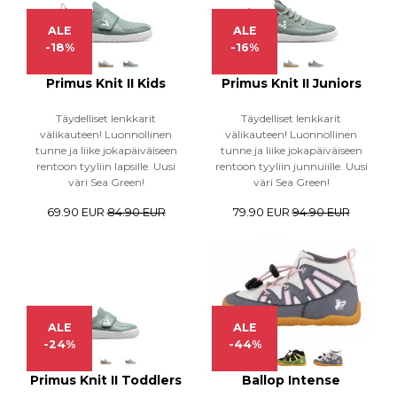
ALE
ALE
-18%
-16%
Primus Knit II Kids
Primus Knit II Juniors
Täydelliset lenkkarit
Täydelliset lenkkarit
välikauteen! Luonnollinen
välikauteen! Luonnollinen
tunne ja liike jokapäiväiseen
tunne ja liike jokapäiväiseen
rentoon tyyliin lapsille. Uusi
rentoon tyyliin junnuiille. Uusi
väri Sea Green!
väri Sea Green!
69.90 EUR
84.90 EUR
79.90 EUR
94.90 EUR
ALE
ALE
-24%
-44%
Primus Knit II Toddlers
Ballop Intense