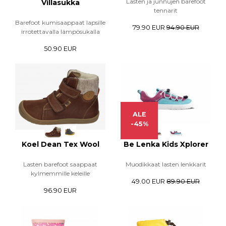
Lasten ja junnujen barefoot
Villasukka
tennarit
Barefoot kumisaappaat lapsille
79.90 EUR
94.90 EUR
irrotettavalla lämpösukalla
50.90 EUR
ALE
-45%
Koel Dean Tex Wool
Be Lenka Kids Xplorer
Lasten barefoot saappaat
Muodikkaat lasten lenkkarit
kylmemmille keleille
49.00 EUR
89.90 EUR
96.90 EUR