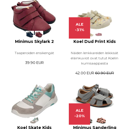
ALE
-31%
Minimus Skylark 2
Koel Dud Print Kids
Taaperoiden ensikengät
Näiden lenkkareiden leikkisät
eläinkuviot ovat tutut Koelin
39.90 EUR
kumisaappaista
42.00 EUR
60.90 EUR
ALE
-20%
Koel Skate Kids
Minimus Sanderling