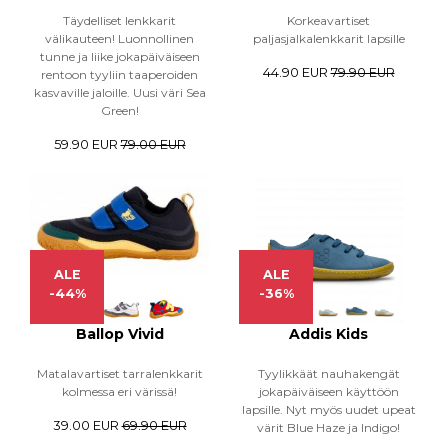
Täydelliset lenkkarit
Korkeavartiset
välikauteen! Luonnollinen
paljasjalkalenkkarit lapsille
tunne ja liike jokapäiväiseen
44.90 EUR
79.90 EUR
rentoon tyyliin taaperoiden
kasvaville jaloille. Uusi väri Sea
Green!
59.90 EUR
79.00 EUR
ALE
ALE
-44%
-36%
Ballop Vivid
Addis Kids
Matalavartiset tarralenkkarit
Tyylikkäät nauhakengät
kolmessa eri värissä!
jokapäiväiseen käyttöön
lapsille. Nyt myös uudet upeat
39.00 EUR
69.90 EUR
värit Blue Haze ja Indigo!