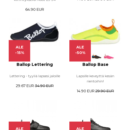
64.90 EUR
ALE
ALE
-15%
-50%
Ballop Lettering
Ballop Base
Lettering - tyyliä lapsesi jaloille
Lapsille keveyttä kesän
rientoihin!
29.67 EUR
34.90 EUR
14.90 EUR
29.90 EUR
ALE
ALE