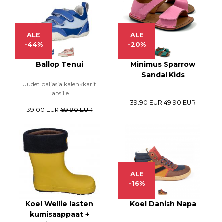
ALE
ALE
-44%
-20%
Ballop Tenui
Minimus Sparrow
Sandal Kids
Uudet paljasjalkalenkkarit
lapsille
39.90 EUR
49.90 EUR
39.00 EUR
69.90 EUR
ALE
-16%
Koel Wellie lasten
Koel Danish Napa
kumisaappaat +