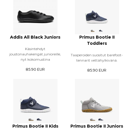
Addis All Black Juniors
Primus Bootie II
Toddlers
Käsintehdyt
joustonauhakengät junioreille,
Taaperoiden suositut barefoot-
nyt kokomustina
tennarit vettähylkivänä.
85.90 EUR
85.90 EUR
Primus Bootie II Kids
Primus Bootie II Juniors