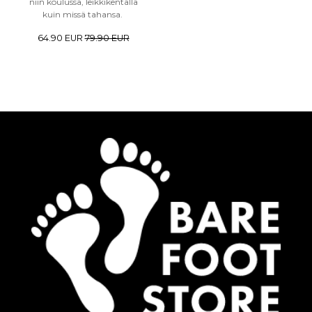
niin koulussa, leikkikentällä
kuin missä tahansa.
64.90 EUR
79.90 EUR