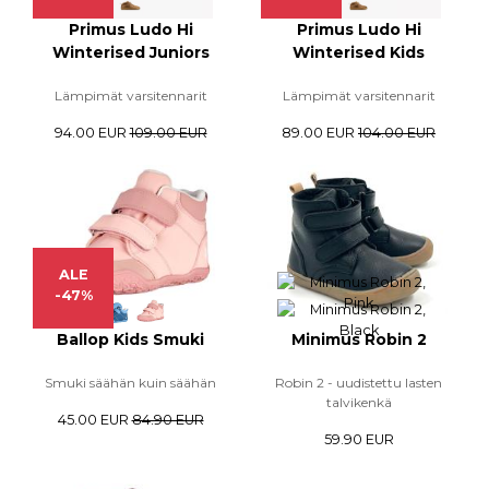
Primus Ludo Hi
Primus Ludo Hi
Winterised Juniors
Winterised Kids
Lämpimät varsitennarit
Lämpimät varsitennarit
94.00 EUR
109.00 EUR
89.00 EUR
104.00 EUR
ALE
-47%
Ballop Kids Smuki
Minimus Robin 2
Smuki säähän kuin säähän
Robin 2 - uudistettu lasten
talvikenkä
45.00 EUR
84.90 EUR
59.90 EUR