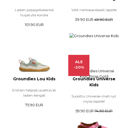
Lasten paljasjalkakenkä
Villit nahkasandaalit lapsille
huijatulla korolla
39.90 EUR
49.90 EUR
101.90 EUR
ALE
-20%
Groundies Lou Kids
Groundies Universe
Kids
Erittäin helposti puettavat
lasten kengät
Suosittu Universe-malli nyt
myös lapsille!
75.90 EUR
59.90 EUR
74.90 EUR