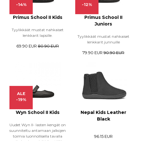
-14%
-12%
Primus School II Kids
Primus School II
Juniors
Tyylikkäät mustat nahkaiset
lenkkarit lapsille.
Tyylikkäät mustat nahkaiset
lenkkarit junnuille
69.90 EUR
80.90 EUR
79.90 EUR
90.90 EUR
ALE
-19%
Wyn School II Kids
Nepal Kids Leather
Black
Uudet Wyn II- lasten kengät on
suunniteltu antamaan jalkojen
toimia luonnollisella tavalla
96.15 EUR