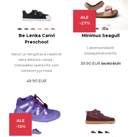
ALE
-27%
Be Lenka Canvi
Minimus Seagull
Preschool
Lastensandaalit
paljasjalkatwistillä
Kevyt ja hengittävä rakenne
sekä leikkisiä värejä -
39.90 EUR
54.90 EUR
toistaiseksi saatavilla vain
verkkomyynnissä
49.90 EUR
ALE
-13%