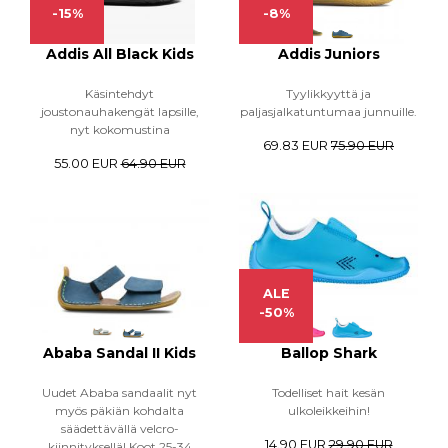
-15%
-8%
Addis All Black Kids
Addis Juniors
Käsintehdyt
Tyylikkyyttä ja
joustonauhakengät lapsille,
paljasjalkatuntumaa junnuille.
nyt kokomustina
69.83 EUR
75.90 EUR
55.00 EUR
64.90 EUR
ALE
-50%
Ababa Sandal II Kids
Ballop Shark
Uudet Ababa sandaalit nyt
Todelliset hait kesän
myös päkiän kohdalta
ulkoleikkeihin!
säädettävällä velcro-
14.90 EUR
29.90 EUR
kiinnityksellä! Koot 25-34