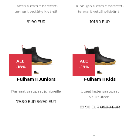
Lasten suositut barefoot-
Junnujen suositut barefoot-
tennarit vettähylkivänä!
tennarit vettähylkivänä.
91.90 EUR
101.90 EUR
ALE
ALE
-18%
-19%
Fulham II Juniors
Fulham II Kids
Parhaat saappaat junioreille.
Upeat lastensaappaat
välikauteen.
79.90 EUR
96.90 EUR
69.90 EUR
85.90 EUR