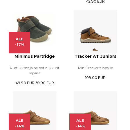
42.90 EUR
ALE
-17%
Minimus Partridge
Tracker AT Juniors
Rustiikkiset ja helpot nilkkurit
Mini Trackerit lapsille
lapsille
109.00 EUR
49.90 EUR
59.90 EUR
ALE
ALE
-14%
-14%