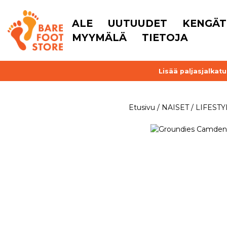
ALE
UUTUUDET
KENGÄT
MYYMÄLÄ
TIETOJA
Lisää paljasjalkat
Etusivu
/
NAISET
/
LIFEST