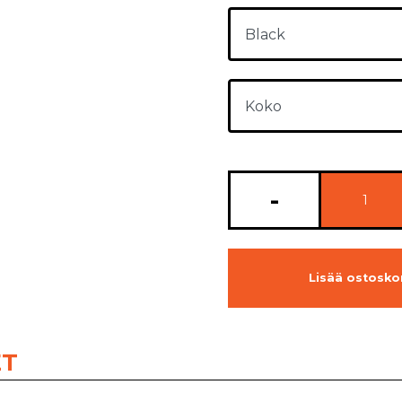
-
Lisää ostoskor
ET