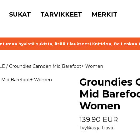
SUKAT
TARVIKKEET
MERKIT
untumaa hyvistä sukista, lisää tilaukseesi Knitidoa, Be Lenkaa 
YLE
/
Groundies Camden Mid Barefoot+ Women
Groundies
Mid Barefo
Women
139.90 EUR
Tyylikäs ja tilava