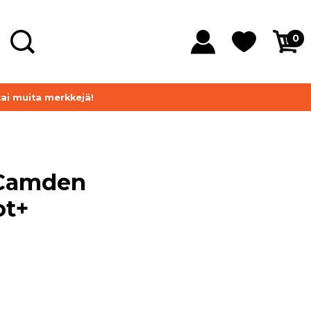
0
tai muita merkkejä!
 Camden
ot+