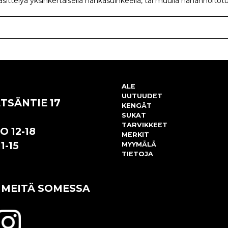
äsittelyä yksinkertaisella nahkasuihkeella, tai muulla nahanhoito
ALE
UUTUUDET
TSÄNTIE 17
KENGÄT
SUKAT
TARVIKKEET
O 12-18
MERKIT
1-15
MYYMÄLÄ
TIETOJA
 MEITÄ SOMESSA