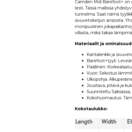
Camden Mid Barefoot+ on sa
lesti. Tässä mallissa yhdist
tunnelma. Saat nämä tyylikk
sivuvetoketjun ansiosta. Y
monipuolinen jokapaikanhöy
villasta, mikä takaa lämpimät
Materiaalit ja ominaisuud
Kantalenkki ja sivuve
Barefoot+tyyli: Leveäm
Päällinen: Korkealaa
Vuori: Sekoitus lämm
Ulkopohja: Alkuperäin
Joustava, pitävä ja ku
Suunniteltu Saksassa,
Kokohuomautus: Tämä
Kokotaulukko: