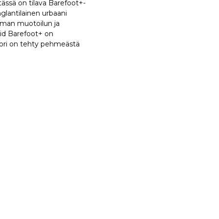
ssä on tilava Barefoot+-
glantilainen urbaani
emman muotoilun ja
id Barefoot+ on
uori on tehty pehmeästä