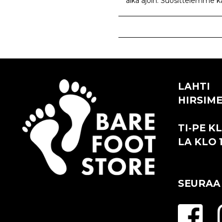
aika ajoin. Suosittelemme k
LAHTI
HIRSIME
TI-PE KL
LA KLO 1
SEURAA