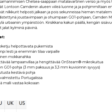
mannimisen Chelsea-saappaan matalavartinen versio ja myös tä
yvät Lontoon Camdenin alueen viileä luonne ja ja pohjimmiltaan en
ät nilkkurit helposti jalkaan ja pois sekunneissa hieman matal
hdistettynä joustavimpaan ja ohuimpaan GO1-pohjaan, Camden M
lä urbaaniin ympäristöön. Kirsikkana kakun päällä, kengän sisäv
 jalat kylminä päivinä.
et:
toketju helpottavata pukemista
pi lesti ja enemmän tilaa varpaille
tuinen mokkanahka
ittävää lampaanvillaa ja hengittävää OnSteam®-mikrokuitua
en GO1-pohja (3 mm paksuus ja 3,3 mm kuvioinnin syvyys)
lutusta kestävä pohja
 valmistettu Portugalissa
 malli vastaa kokoaan