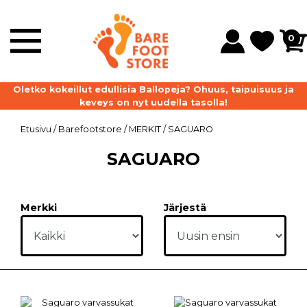
0
Oletko kokeillut edullisia Ballopeja? Ohuus, taipuisuus ja
P
keveys on nyt uudella tasolla!
Etusivu
/
Barefootstore
/
MERKIT
/
SAGUARO
SAGUARO
Merkki
Järjestä